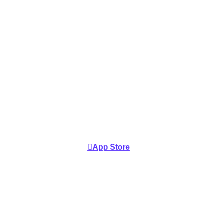
Pourquoi télécharger
Fneek?
Gérez vos crédits en 1 clic avec l’application Fneek!
App Store
Google Play
Windows