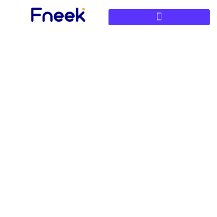
Prêt entre particuliers ou
institutions financières
traditionnelles : quel
choix faire ?